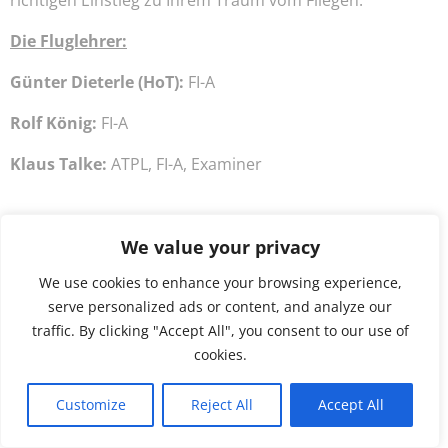
richtigen Einstieg zu Ihrem Traum vom Fliegen.
Die Fluglehrer:
Günter Dieterle (HoT):
FI-A
Rolf König:
FI-A
Klaus Talke:
ATPL, FI-A, Examiner
We value your privacy
We use cookies to enhance your browsing experience,
serve personalized ads or content, and analyze our
traffic. By clicking "Accept All", you consent to our use of
© 2026 Flugschule Heubach. Created for free using
cookies.
WordPress and
Colibri
Customize
Reject All
Accept All